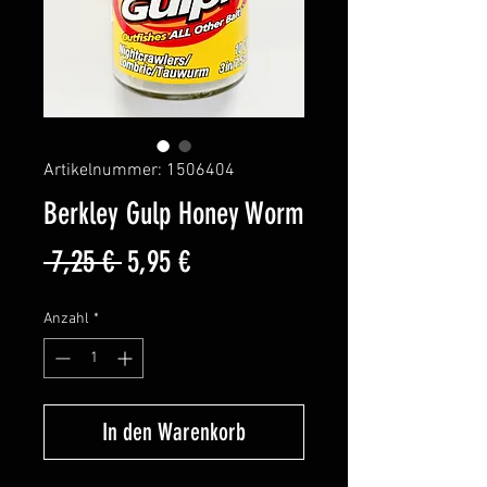
Artikelnummer: 1506404
Berkley Gulp Honey Worm
Standardpreis
Sale-
 7,25 € 
5,95 €
Preis
Anzahl
*
In den Warenkorb