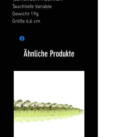
Tauchtiefe Variable
Gewicht 19g
Größe 6,6 cm
Ähnliche Produkte
Neu