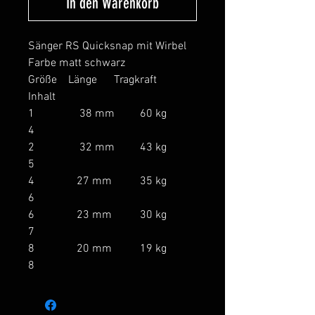
In den Warenkorb
Sänger RS Quicksnap mit Wirbel
Farbe matt schwarz
Größe Länge Tragkraft
Inhalt
1 38 mm 60 kg
4
2 32 mm 43 kg
5
4 27 mm 35 kg
6
6 23 mm 30 kg
7
8 20 mm 19 kg
8