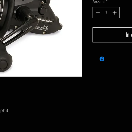
Anzahl
*
In
phit