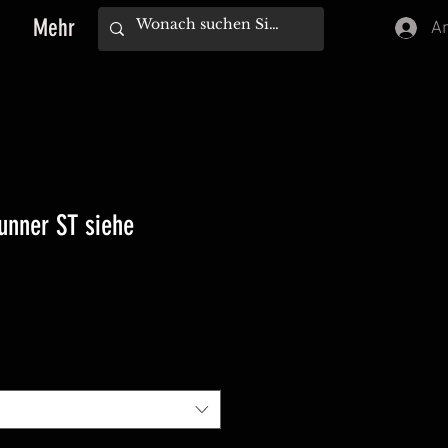
Mehr
A
unner ST siehe