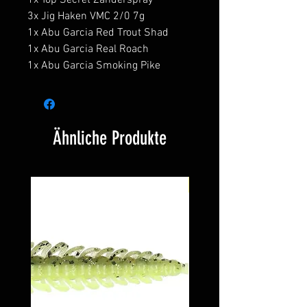
1x Top Secret Zanderspray
3x Jig Haken VMC 2/0 7g
1x Abu Garcia Red Trout Shad
1x Abu Garcia Real Roach
1x Abu Garcia Smoking Pike
Ähnliche Produkte
Neu