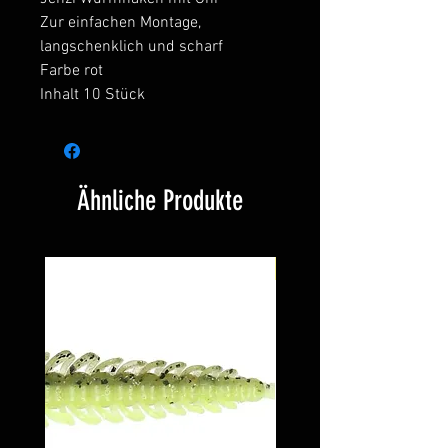
Zur einfachen Montage,
langschenklich und scharf
Farbe rot
Inhalt 10 Stück
Ähnliche Produkte
Neu