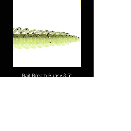
Neu
Bait Breath Bugsy 3,5"
Iron Trout Micro Twist 
2,3g Siehe Varian
Preis
5,99 €