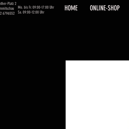
ther-Platz 2
HOME
ONLINE-SHOP
Mo. bis Fr. 09:00-17:00 Uhr
immitschau
Sa. 09:00-12:00 Uhr
62 6796552