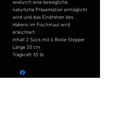
wodurch eine bewegliche,
natürliche Präsentation ermöglicht
wird und das Eindrehen des
Hakens im Fischmaul wird
erleichtert.
Inhalt 2 Sück mit 6 Boilie Stopper
Länge 20 cm
Tragkraft 35 lb
Ähnliche Produkte
Neu