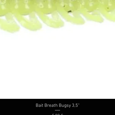
Bait Breath Bugsy 3,5"
Schnellansicht