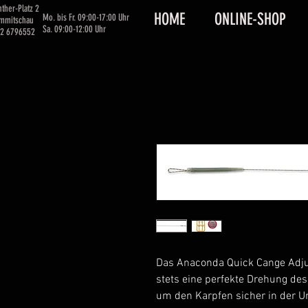
ther-Platz 2
HOME
ONLINE-SHOP
Mo. bis Fr. 09:00-17:00 Uhr
immitschau
Sa. 09:00-12:00 Uhr
62 6796552
Das Anaconda Quick Cange Adjus
stets eine perfekte Drehung de
um den Karpfen sicher in der U